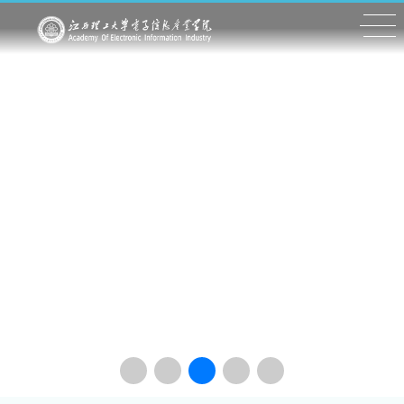
荣获金奖！勇夺“双冠”！
2026年元旦文艺
我院学子在江西理工大学举办的第三十九届大学生艺术节之纪
12月30日晚，电子信息产业学院20
念“一二·九”运动90周年全校班级革命歌曲合唱比赛决赛中，荣获
力谱新篇”元旦文艺晚会活动圆满落
金奖！勇夺“双冠”！